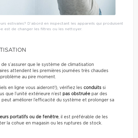
s estivales? D’abord en inspectant les appareils qui produisent
pe est de changer les filtres ou les nettoyer.
TISATION
nt de s’assurer que le système de climatisation
aires attendent les premières journées très chaudes
un problème au pire moment.
els en ligne vous aideront!), vérifiez les
conduits
si
s que l’unité extérieure n’est
pas obstruée
par des
f peut améliorer l’efficacité du système et prolonger sa
seurs portatifs ou de fenêtre
, il est préférable de les
iter la cohue en magasin ou les ruptures de stock.