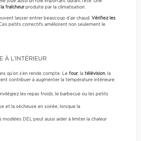
elle joue aussi un rôle important durant l’été. Une
la fraîcheur
produite par la climatisation.
uvent laisser entrer beaucoup d’air chaud.
Vérifiez les
 Ces petits correctifs améliorent non seulement le
 À L’INTÉRIEUR
sans qu’on s’en rende compte. Le
four
, la
télévision
, la
nt contribuer à augmenter la température intérieure.
vilégiez les repas froids, le barbecue ou les petits
se et la sécheuse en soirée, lorsque la
modèles DEL peut aussi aider à limiter la chaleur